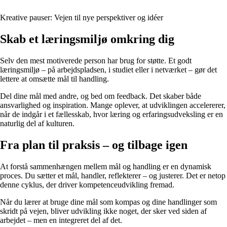
Kreative pauser: Vejen til nye perspektiver og idéer
Skab et læringsmiljø omkring dig
Selv den mest motiverede person har brug for støtte. Et godt
læringsmiljø – på arbejdspladsen, i studiet eller i netværket – gør det
lettere at omsætte mål til handling.
Del dine mål med andre, og bed om feedback. Det skaber både
ansvarlighed og inspiration. Mange oplever, at udviklingen accelererer,
når de indgår i et fællesskab, hvor læring og erfaringsudveksling er en
naturlig del af kulturen.
Fra plan til praksis – og tilbage igen
At forstå sammenhængen mellem mål og handling er en dynamisk
proces. Du sætter et mål, handler, reflekterer – og justerer. Det er netop
denne cyklus, der driver kompetenceudvikling fremad.
Når du lærer at bruge dine mål som kompas og dine handlinger som
skridt på vejen, bliver udvikling ikke noget, der sker ved siden af
arbejdet – men en integreret del af det.