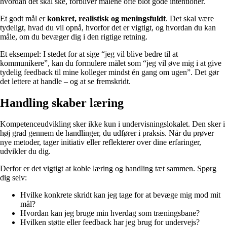
hvordan det skal ske, forbliver målene ofte blot gode intentioner.
Et godt mål er
konkret, realistisk og meningsfuldt
. Det skal være
tydeligt, hvad du vil opnå, hvorfor det er vigtigt, og hvordan du kan
måle, om du bevæger dig i den rigtige retning.
Et eksempel: I stedet for at sige “jeg vil blive bedre til at
kommunikere”, kan du formulere målet som “jeg vil øve mig i at give
tydelig feedback til mine kolleger mindst én gang om ugen”. Det gør
det lettere at handle – og at se fremskridt.
Handling skaber læring
Kompetenceudvikling sker ikke kun i undervisningslokalet. Den sker i
høj grad gennem de handlinger, du udfører i praksis. Når du prøver
nye metoder, tager initiativ eller reflekterer over dine erfaringer,
udvikler du dig.
Derfor er det vigtigt at koble læring og handling tæt sammen. Spørg
dig selv:
Hvilke konkrete skridt kan jeg tage for at bevæge mig mod mit
mål?
Hvordan kan jeg bruge min hverdag som træningsbane?
Hvilken støtte eller feedback har jeg brug for undervejs?